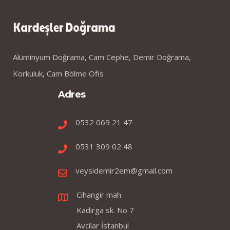
Alüminyum Doğrama, Cam Cephe, Demir Doğrama,
Korkuluk, Cam Bölme Ofis
Adres
0532 069 21 47
0531 309 02 48
veysidemir2em@gmail.com
Cihangir mah.
Kadırga sk. No 7
Avcilar İstanbul